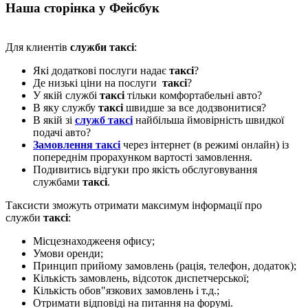
Наша сторінка у Фейсбук
Для клиентів
служби таксі
:
Які додаткові послуги надає
таксі
?
Де низькі ціни на послуги
таксі
?
У якій службі
таксі
тільки комфортабельні авто?
В яку службу
таксі
швидше за все додзвонитися?
В якій зі
служб таксі
найбільша ймовірність швидкої
подачі авто?
Замовлення таксі
через інтернет (в режимі онлайн) із
попереднім прорахунком вартості замовлення.
Подивитись відгуки про якість обслуговування
службами
таксі
.
Таксисти зможуть отримати максимум інформації про
служби
таксі
:
Місцезнаходжееня офису;
Умови оренди;
Принцип прийому замовлень (рація, телефон, додаток);
Кількість замовлень, відсоток диспетчерської;
Кількість обов"язкових замовлень і т.д.;
Отримати відповіді на питання на форумі.