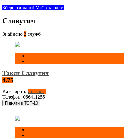
Зберегти данні
Мої закладки
Славутич
Знайдено
2
служб
Такси Славутич
4.75
Категории:
Легкові
Телефон:
066411255
Підняти в ТОП-10