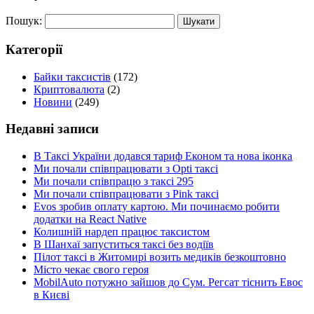
Пошук:
Категорії
Байки таксистів
(172)
Криптовалюта
(2)
Новини
(249)
Недавні записи
В Таксі України додався тариф Економ та нова іконка
Ми почали співпрацювати з Opti таксі
Ми почали співпрацю з таксі 295
Ми почали співпрацювати з Pink таксі
Evos зробив оплату картою. Ми починаємо робити
додатки на React Native
Колишній нардеп працює таксистом
В Шанхаї запуститься таксі без водіїв
Пілот таксі в Житомирі возить медиків безкоштовно
Місто чекає свого героя
MobilAuto потужно зайшов до Сум. Регсат тіснить Евос
в Києві