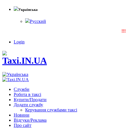
Українська
Русский
!!!N
Login
Служби
Робота в таксі
Купити/Продати
Додати службу
Керування службами таксі
Новини
Відгуки/Реклама
Про сайт